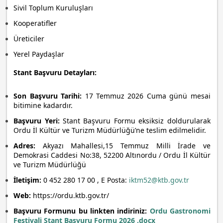
Sivil Toplum Kuruluşları
Kooperatifler
Üreticiler
Yerel Paydaşlar
Stant Başvuru Detayları:
Son Başvuru Tarihi:
17 Temmuz 2026 Cuma günü mesai
bitimine kadardır.
Başvuru Yeri:
Stant Başvuru Formu eksiksiz doldurularak
Ordu İl Kültür ve Turizm Müdürlüğü’ne teslim edilmelidir.
Adres:
Akyazı Mahallesi,15 Temmuz Milli İrade ve
Demokrasi Caddesi No:38, 52200 Altınordu / Ordu İl Kültür
ve Turizm Müdürlüğü
İletişim:
0 452 280 17 00 , E Posta:
iktm52@ktb.gov.tr
Web:
https://ordu.ktb.gov.tr/
Başvuru Formunu bu linkten indiriniz:
Ordu Gastronomi
Festivali Stant Basvuru Formu 2026 .docx