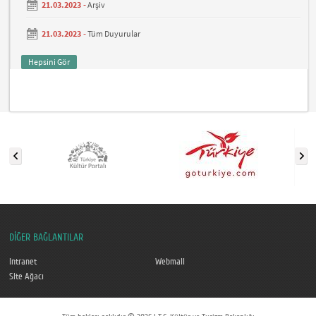
21.03.2023 -
Arşiv
21.03.2023 -
Tüm Duyurular
Hepsini Gör
DİĞER BAĞLANTILAR
Intranet
Webmail
Site Ağacı