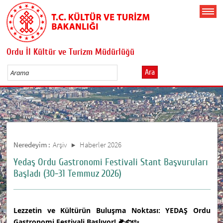
Ordu İl Kültür ve Turizm Müdürlüğü
Ara
Neredeyim :
Arşiv
Haberler 2026
Yedaş Ordu Gastronomi Festivali Stant Başvuruları
Başladı (30-31 Temmuz 2026)
Lezzetin ve Kültürün Buluşma Noktası: YEDAŞ Ordu
Gastronomi Festivali Başlıyor!
🌽🐟✨