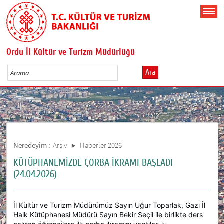
Ordu İl Kültür ve Turizm Müdürlüğü
Ara
Neredeyim :
Arşiv
Haberler 2026
KÜTÜPHANEMİZDE ÇORBA İKRAMI BAŞLADI
(24.04.2026)
İl Kültür ve Turizm Müdürümüz Sayın Uğur Toparlak, Gazi İl
Halk Kütüphanesi Müdürü Sayın Bekir Seçil ile birlikte ders