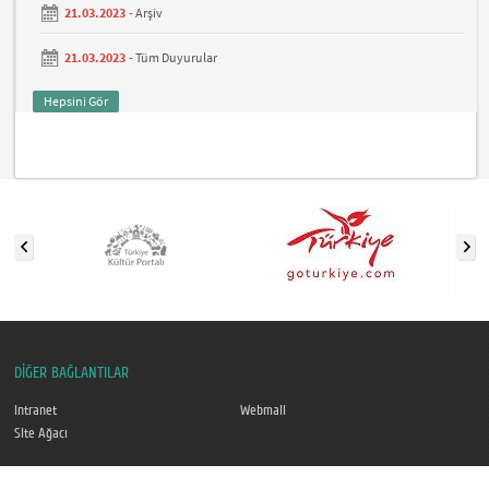
21.03.2023 -
Arşiv
21.03.2023 -
Tüm Duyurular
Hepsini Gör
DİĞER BAĞLANTILAR
Intranet
Webmail
Site Ağacı