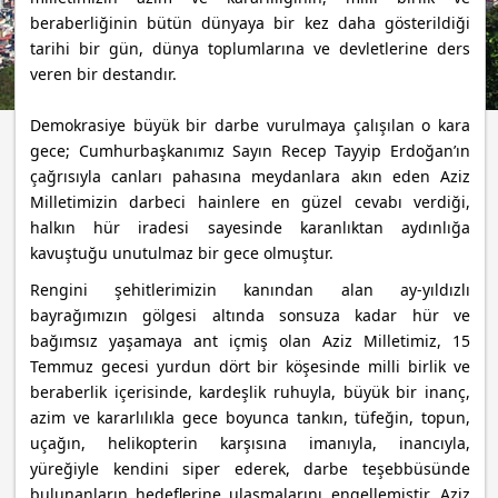
beraberliğinin bütün dünyaya bir kez daha gösterildiği
tarihi bir gün, dünya toplumlarına ve devletlerine ders
veren bir destandır.
Demokrasiye büyük bir darbe vurulmaya çalışılan o kara
gece; Cumhurbaşkanımız Sayın Recep Tayyip Erdoğan’ın
çağrısıyla canları pahasına meydanlara akın eden Aziz
Milletimizin darbeci hainlere en güzel cevabı verdiği,
halkın hür iradesi sayesinde karanlıktan aydınlığa
kavuştuğu unutulmaz bir gece olmuştur.
Rengini şehitlerimizin kanından alan ay-yıldızlı
bayrağımızın gölgesi altında sonsuza kadar hür ve
bağımsız yaşamaya ant içmiş olan Aziz Milletimiz, 15
Temmuz gecesi yurdun dört bir köşesinde milli birlik ve
beraberlik içerisinde, kardeşlik ruhuyla, büyük bir inanç,
azim ve kararlılıkla gece boyunca tankın, tüfeğin, topun,
uçağın, helikopterin karşısına imanıyla, inancıyla,
yüreğiyle kendini siper ederek, darbe teşebbüsünde
bulunanların hedeflerine ulaşmalarını engellemiştir. Aziz