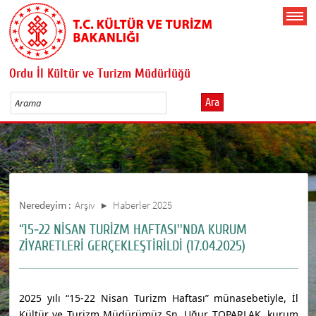
Ordu İl Kültür ve Turizm Müdürlüğü
Ara
Neredeyim :
Arşiv
Haberler 2025
“15-22 NİSAN TURİZM HAFTASI''NDA KURUM
ZİYARETLERİ GERÇEKLEŞTİRİLDİ (17.04.2025)
2025 yılı “15-22 Nisan Turizm Haftası” münasebetiyle, İl
Kültür ve Turizm Müdürümüz Sn. Uğur TOPARLAK, kurum