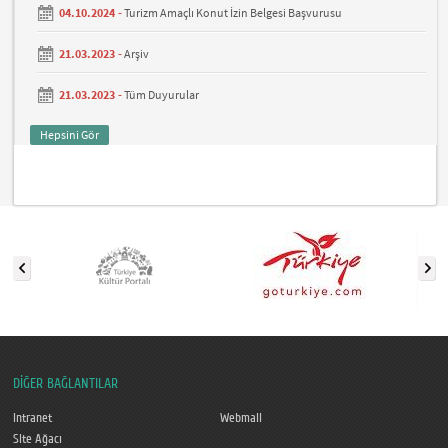
04.10.2024 -
Turizm Amaçlı Konut İzin Belgesi Başvurusu
21.03.2023 -
Arşiv
21.03.2023 -
Tüm Duyurular
Hepsini Gör
DİĞER BAĞLANTILAR
Intranet
Webmail
Site Ağacı