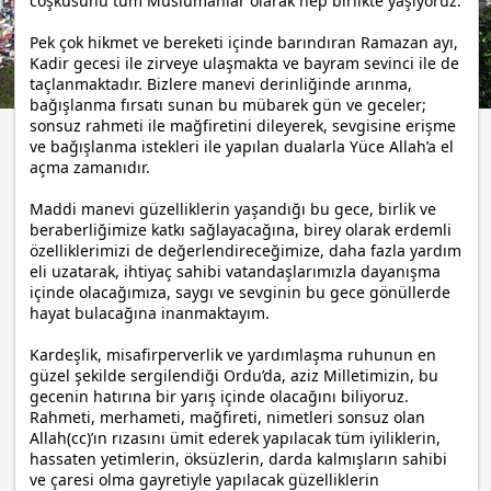
coşkusunu tüm Müslümanlar olarak hep birlikte yaşıyoruz.
Pek çok hikmet ve bereketi içinde barındıran Ramazan ayı,
Kadir gecesi ile zirveye ulaşmakta ve bayram sevinci ile de
taçlanmaktadır. Bizlere manevi derinliğinde arınma,
bağışlanma fırsatı sunan bu mübarek gün ve geceler;
sonsuz rahmeti ile mağfiretini dileyerek, sevgisine erişme
ve bağışlanma istekleri ile yapılan dualarla Yüce Allah’a el
açma zamanıdır.
Maddi manevi güzelliklerin yaşandığı bu gece, birlik ve
beraberliğimize katkı sağlayacağına, birey olarak erdemli
özelliklerimizi de değerlendireceğimize, daha fazla yardım
eli uzatarak, ihtiyaç sahibi vatandaşlarımızla dayanışma
içinde olacağımıza, saygı ve sevginin bu gece gönüllerde
hayat bulacağına inanmaktayım.
Kardeşlik, misafirperverlik ve yardımlaşma ruhunun en
güzel şekilde sergilendiği Ordu’da, aziz Milletimizin, bu
gecenin hatırına bir yarış içinde olacağını biliyoruz.
Rahmeti, merhameti, mağfireti, nimetleri sonsuz olan
Allah(cc)’ın rızasını ümit ederek yapılacak tüm iyiliklerin,
hassaten yetimlerin, öksüzlerin, darda kalmışların sahibi
ve çaresi olma gayretiyle yapılacak güzelliklerin