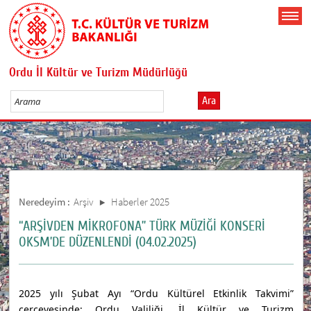
Ordu İl Kültür ve Turizm Müdürlüğü
Ara
Neredeyim :
Arşiv
Haberler 2025
“ARŞİVDEN MİKROFONA” TÜRK MÜZİĞİ KONSERİ
OKSM’DE DÜZENLENDİ (04.02.2025)
2025 yılı Şubat Ayı “Ordu Kültürel Etkinlik Takvimi”
çerçevesinde;
Ordu Valiliği, İl Kültür ve Turizm