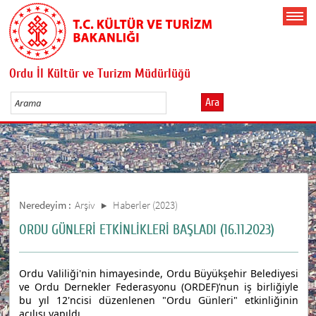
Ordu İl Kültür ve Turizm Müdürlüğü
Ara
Neredeyim :
Arşiv
Haberler (2023)
ORDU GÜNLERİ ETKİNLİKLERİ BAŞLADI (16.11.2023)
Ordu Valiliği'nin himayesinde, Ordu Büyükşehir Belediyesi
ve Ordu Dernekler Federasyonu (ORDEF)’nun iş birliğiyle
bu yıl 12'ncisi düzenlenen "Ordu Günleri" etkinliğinin
açılışı yapıldı.