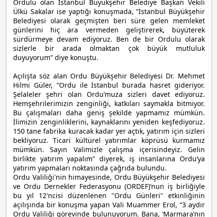
Ordulu olan İstanbul Büyükşehir Belediye Başkan Vekili
Ülkü Sakalar ise yaptığı konuşmada, ”İstanbul Büyükşehir
Belediyesi olarak geçmişten beri süre gelen memleket
günlerini hiç ara vermeden geliştirerek, büyüterek
sürdürmeye devam ediyoruz. Ben de bir Ordulu olarak
sizlerle bir arada olmaktan çok büyük mutluluk
duyuyorum” diye konuştu.
Açılışta söz alan Ordu Büyükşehir Belediyesi Dr. Mehmet
Hilmi Güler, “Ordu ile İstanbul burada hasret gideriyor.
Şelaleler şehri olan Ordu’muza sizleri davet ediyoruz.
Hemşehrilerimizin zenginliği, katkıları saymakla bitmiyor.
Bu çalışmaları daha geniş şekilde yapmamız mümkün.
İlimizin zenginliklerini, kaynaklarını yeniden keşfediyoruz.
150 tane fabrika kuracak kadar yer açtık, yatırım için sizleri
bekliyoruz. Ticari kültürel yatırımlar köprüsü kurmamız
mümkün. Sayın Valimizle çalışma içerisindeyiz. Gelin
birlikte yatırım yapalım” diyerek, iş insanlarına Ordu‘ya
yatırım yapmaları noktasında çağrıda bulundu.
Ordu Valiliği'nin himayesinde, Ordu Büyükşehir Belediyesi
ve Ordu Dernekler Federasyonu (ORDEF)’nun iş birliğiyle
bu yıl 12'ncisi düzenlenen "Ordu Günleri" etkinliğinin
açılışında bir konuşma yapan Vali Muammer Erol, “3 aydır
Ordu Valiliği görevinde bulunuyorum. Bana, ‘Marmara’nın