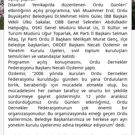
İstanbul Yenikapı’da düzenlenen Ordu Günleri"
etkinliğinin açılış programına, Vali Muammer Erol, Ordu
Büyükşehir Belediyesi Dr.Mehmet Hilmi Güler, İBB Başkan
Vekili Ülkü Sakalar, OBB Genel Sekreteri Abdülkadir
Hatipoğlu, OSKİ Genel Müdürü Murat Us, İl Kültür ve
Turizm Müdürü Uğur Toparlak, AK Parti İl Başkanı Selman
Altaş, İyi Parti Ordu İl Başkanı Melikşah Murat Genç, ilçe
belediye başkanları, ORDEF Başkanı Necati Özdemir ve
Yönetim Kurulu Üyeleri, sivil toplum kuruluşları
temsilcileri ve vatandaşlar katıldı
Programın açılış konuşmasını, Ordu Dernekler
Federasyonu Başkanı Necati Özdemir yaptı.
Özdemir, ”2006 yılında kurulan Ordu Dernekler
Federasyonu kurulduğu günden bu yana Orduluların
birlik, beraberliği için mücadele etmekte olup, bu
mücadelesini her zaman tarafsız ve onurlu bir şekilde
sürdürmeye gayret göstermiştir. 12 yıldır aralıksız
sürdürdüğümüz Ordu Günleri etkinliğimiz, Ordu
Dernekler Federasyonunun çok önemli bir
organizasyonudur. Bu organizasyonda emeği geçen Ordu
Valilerimize, Belediye Başkanlarımıza ve herkese ayrı ayrı
yönetim kurulu üyelerimiz adına teşekkür ediyorum” dedi.