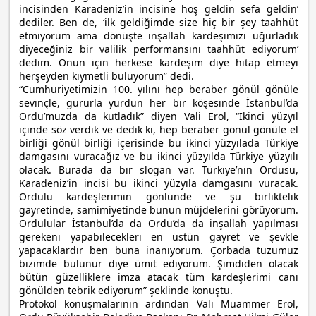
incisinden Karadeniz’in incisine hoş geldin sefa geldin’
dediler. Ben de, ‘ilk geldiğimde size hiç bir şey taahhüt
etmiyorum ama dönüşte inşallah kardeşimizi uğurladık
diyeceğiniz bir valilik performansını taahhüt ediyorum’
dedim. Onun için herkese kardeşim diye hitap etmeyi
herşeyden kıymetli buluyorum” dedi.
“Cumhuriyetimizin 100. yılını hep beraber gönül gönüle
sevinçle, gururla yurdun her bir köşesinde İstanbul’da
Ordu’muzda da kutladık” diyen Vali Erol, “İkinci yüzyıl
içinde söz verdik ve dedik ki, hep beraber gönül gönüle el
birliği gönül birliği içerisinde bu ikinci yüzyılada Türkiye
damgasını vuracağız ve bu ikinci yüzyılda Türkiye yüzyılı
olacak. Burada da bir slogan var. Türkiye’nin Ordusu,
Karadeniz’in incisi bu ikinci yüzyıla damgasını vuracak.
Ordulu kardeşlerimin gönlünde ve şu birliktelik
gayretinde, samimiyetinde bunun müjdelerini görüyorum.
Ordulular İstanbul’da da Ordu’da da inşallah yapılması
gerekeni yapabilecekleri en üstün gayret ve şevkle
yapacaklardır ben buna inanıyorum. Çorbada tuzumuz
bizimde bulunur diye ümit ediyorum. Şimdiden olacak
bütün güzelliklere imza atacak tüm kardeşlerimi canı
gönülden tebrik ediyorum” şeklinde konuştu.
Protokol konuşmalarının ardından Vali Muammer Erol,