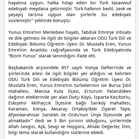
hayatına uygun, halka hitap eden bir Türk tasavvvuf
edebiyatı meydana getirmiştir. Türk halkının bedil, zevk ve
yaşayış tarzına uygun olan şiirlerle bu edebiyatı
süslemiştir” şeklinde konuştu.
Yunus Emre’nin Menkıbevi hayatı, Tabduk Emre’ye intisabı
ve dile gelmesi ile ilgili de bilgiler aktaran ODÜ Türk Dili ve
Edebiyatı Bölümü Öğretim Üyesi Dr. Mustafa Eren, Yunus
Emre’nin Anadolu coğrafyasında ve Türk Edebiyatında
“Bizim Yunus” olarak tanındığını ifade etti.
Başbakanlık arşivindeki 857 sayılı Konya Defteri’nde ve
şiirlerinde ailesi ile ilgili bilgiler yer aldığını ve belirten
ODÜ Türk Dili ve Edebiyatı Bölümü Öğretim Üyesi Dr.
Mustafa Eren, Yunus Emre’nin türbelerinin ise Bursa Şibil
mahallesi, Manisa Kula İlçesi, Erzurum Palandöken
dağının eteklerinde yer alan Dutçı Köyü, Isparta Keçiborlu,
Eskişehir Milhaçcık İlçesine bağlı Sarıköy mahallesi,
Karaman, Konya, Aksaray Ortaköy’deki Ziyaret Tepe,
Afyonkarahisar Sandıklı ile Ordu’nun Ünye İlçesinde yer
almaktadır” dedi ve 3 Bin şiirinin olduğunu, şiirlerinde
Allah Sevgisi, Aşk, Sevgi ve Hoşgörü, Ahlaki Değerler, İlim,
bilgi tema olarak kullandığını sözlerine ekledi.