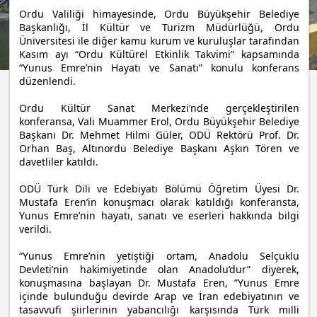
Ordu Valiliği himayesinde, Ordu Büyükşehir Belediye
Başkanlığı, İl Kültür ve Turizm Müdürlüğü, Ordu
Üniversitesi ile diğer kamu kurum ve kuruluşlar tarafından
Kasım ayı “Ordu Kültürel Etkinlik Takvimi” kapsamında
“Yunus Emre’nin Hayatı ve Sanatı” konulu konferans
düzenlendi.
Ordu Kültür Sanat Merkezi’nde gerçekleştirilen
konferansa, Vali Muammer Erol, Ordu Büyükşehir Belediye
Başkanı Dr. Mehmet Hilmi Güler, ODÜ Rektörü Prof. Dr.
Orhan Baş, Altınordu Belediye Başkanı Aşkın Tören ve
davetliler katıldı.
ODÜ Türk Dili ve Edebiyatı Bölümü Öğretim Üyesi Dr.
Mustafa Eren’in konuşmacı olarak katıldığı konferansta,
Yunus Emre’nin hayatı, sanatı ve eserleri hakkında bilgi
verildi.
“Yunus Emre’nin yetiştiği ortam, Anadolu Selçuklu
Devleti’nin hakimiyetinde olan Anadolu’dur” diyerek,
konuşmasına başlayan Dr. Mustafa Eren, ”Yunus Emre
içinde bulunduğu devirde Arap ve İran edebiyatının ve
tasavvufi şiirlerinin yabancılığı karşısında Türk milli