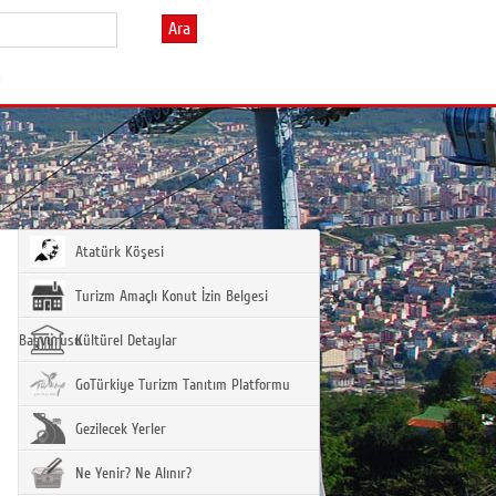
Ara
m
Atatürk Köşesi
Turizm Amaçlı Konut İzin Belgesi
Başvurusu
Kültürel Detaylar
GoTürkiye Turizm Tanıtım Platformu
Gezilecek Yerler
Ne Yenir? Ne Alınır?