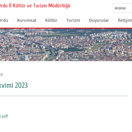
Ordu İl Kültür ve Turizm Müdürlüğü
Ordu
Kurumsal
Kültür
Turizm
Duyurular
İletişi
26
akvimi 2023
3.pdf