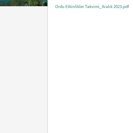
Ordu Etkinlikler Takvimi_Aralık 2023.pdf