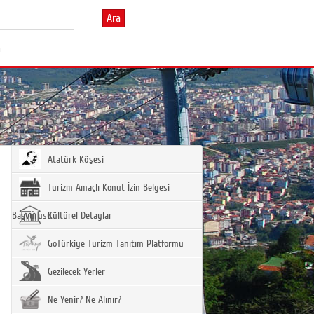
Ara
m
Atatürk Köşesi
Turizm Amaçlı Konut İzin Belgesi
Başvurusu
Kültürel Detaylar
GoTürkiye Turizm Tanıtım Platformu
Gezilecek Yerler
Ne Yenir? Ne Alınır?