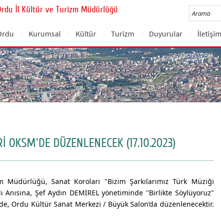
Ordu İl Kültür ve Turizm Müdürlüğü
Ordu
Kurumsal
Kültür
Turizm
Duyurular
İletişi
 OKSM'DE DÜZENLENECEK (17.10.2023)
izm Müdürlüğü, Sanat Koroları "Bizim Şarkılarımız Türk Müziği
lı Anısına, Şef Aydın DEMİREL yönetiminde
''
Birlikte Söylüyoruz"
’de, Ordu Kültür Sanat Merkezi / Büyük Salon’da düzenlenecektir.