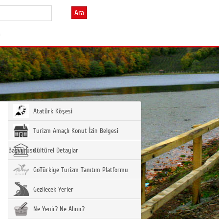
Ara
m
Atatürk Köşesi
Turizm Amaçlı Konut İzin Belgesi
Başvurusu
Kültürel Detaylar
GoTürkiye Turizm Tanıtım Platformu
Gezilecek Yerler
Ne Yenir? Ne Alınır?