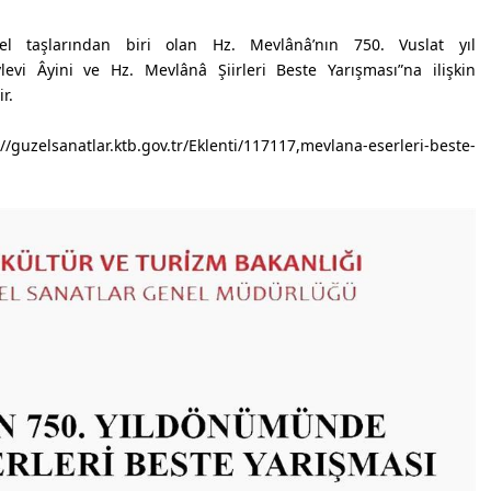
l taşlarından biri olan Hz. Mevlânâ’nın 750. Vuslat yıl
levi Âyini ve
Hz. Mevlânâ Şiirleri
Beste Yarışması”na ilişkin
r.
elsanatlar.ktb.gov.tr/Eklenti/117117,mevlana-eserleri-beste-