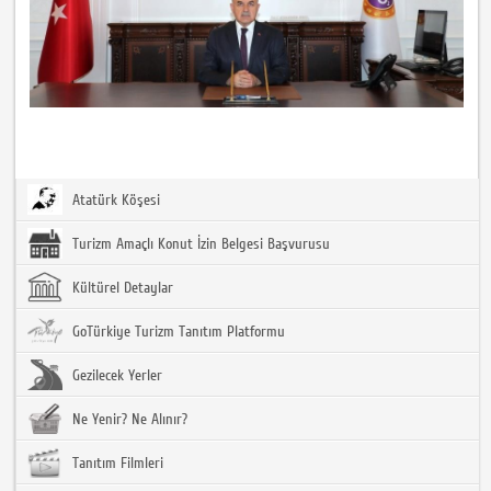
Atatürk Köşesi
Turizm Amaçlı Konut İzin Belgesi Başvurusu
Kültürel Detaylar
GoTürkiye Turizm Tanıtım Platformu
Gezilecek Yerler
Ne Yenir? Ne Alınır?
Tanıtım Filmleri