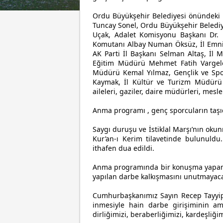
Ordu Büyükşehir Belediyesi önündeki
Tuncay Sonel, Ordu Büyükşehir Belediy
Uçak, Adalet Komisyonu Başkanı Dr. 
Komutanı Albay Numan Öksüz, İl Emniy
AK Parti İl Başkanı Selman Altaş, İl Mü
Eğitim Müdürü Mehmet Fatih Vargelo
Müdürü Kemal Yılmaz, Gençlik ve Sp
Kaymak, İl Kültür ve Turizm Müdürü
aileleri, gaziler, daire müdürleri, mesle
Anma programı , genç sporcuların taşıd
Saygı duruşu ve İstiklal Marşı’nın ok
Kur’an-ı Kerim tilavetinde bulunuldu
ithafen dua edildi.
Anma programında bir konuşma yapan V
yapılan darbe kalkışmasını unutmayaca
Cumhurbaşkanımız Sayın Recep Tayyip
inmesiyle hain darbe girişiminin ama
dirliğimizi, beraberliğimizi, kardeşliğ