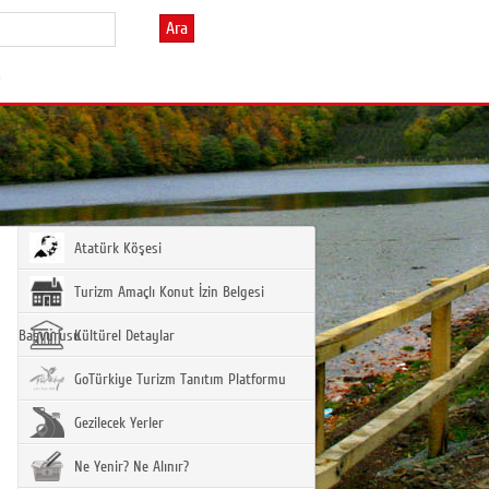
Ara
m
Atatürk Köşesi
Turizm Amaçlı Konut İzin Belgesi
Başvurusu
Kültürel Detaylar
GoTürkiye Turizm Tanıtım Platformu
Gezilecek Yerler
Ne Yenir? Ne Alınır?