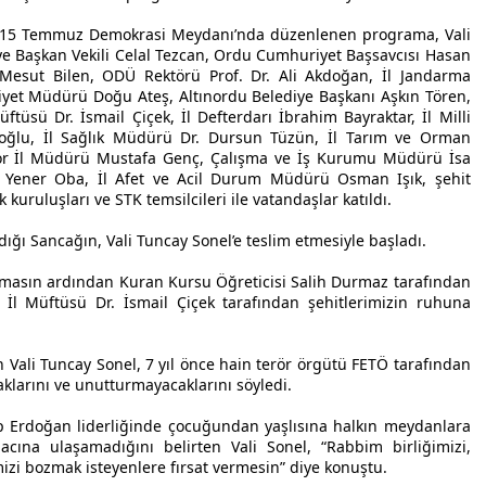
 15 Temmuz Demokrasi Meydanı’nda düzenlenen programa, Vali
e Başkan Vekili Celal Tezcan, Ordu Cumhuriyet Başsavcısı Hasan
Mesut Bilen, ODÜ Rektörü Prof. Dr. Ali Akdoğan, İl Jandarma
et Müdürü Doğu Ateş, Altınordu Belediye Başkanı Aşkın Tören,
ftüsü Dr. İsmail Çiçek, İl Defterdarı İbrahim Bayraktar, İl Milli
ğlu, İl Sağlık Müdürü Dr. Dursun Tüzün, İl Tarım ve Orman
or İl Müdürü Mustafa Genç, Çalışma ve İş Kurumu Müdürü İsa
 Yener Oba, İl Afet ve Acil Durum Müdürü Osman Işık, şehit
k kuruluşları ve STK temsilcileri ile vatandaşlar katıldı.
ığı Sancağın, Vali Tuncay Sonel’e teslim etmesiyle başladı.
unmasın ardından Kuran Kursu Öğreticisi Salih Durmaz tarafından
. İl Müftüsü Dr. İsmail Çiçek tarafından şehitlerimizin ruhuna
ali Tuncay Sonel, 7 yıl önce hain terör örgütü FETÖ tarafından
klarını ve unutturmayacaklarını söyledi.
 Erdoğan liderliğinde çocuğundan yaşlısına halkın meydanlara
cına ulaşamadığını belirten Vali Sonel, “Rabbim birliğimizi,
imizi bozmak isteyenlere fırsat vermesin” diye konuştu.