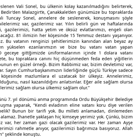
enen Vali Sonel, bu ülkenin kolay kazanılmadığını belirterek,
i. Bedir’den Malazgirt’e, Çanakkale’den günümüze bu topraklarda
 Vali Tuncay Sonel, annelere de seslenerek, konuşmasını şöyle
lelerimiz var, gazilerimiz var. Yılın belirli gün ve haftalarında
, gazilerimizi, hatta yetim ve öksüz evlatlarımızı, engeli olan
nacağız. 81 ilimizin her köşesinde 15 Temmuz destanı yaşanıyor.
ğız. Bu vatanın renginizi şehitlerimizin kanından alan beyaz ay
rden yükselen ezanlarımızın ve bize bu vatanı vatan yapan
 O geceye gittğimizde üniformalarının içinde 1 dolara vatanı
te, bu topraklara canını hiç düşünmeden feda eden yiğitlerin
nun en güzel örneği. Bizim Rabbimiz var, bizim devletimiz var,
ar. Sayın Cumhurbaşkanımızın liderliğinde güçlü Türkiye sadece
köşesinde mazlumlara el uzatacak bir ülkeyiz. Annelerimiz,
duğunu, nasıl kazanıldığını anlatsınlar. Eğer aile sağlam olursa
lerimiz sağlam olursa ülkemiz sağlam olur.”
Günü 7. yıl dönümü anma programında Ordu Büyükşehir Belediye
nuşma yaparak, “Kendi evladının eline vatanı koru diye verilen
hpelik? Bunun bir tarifi yok. Bu milleti anlamadan, dinlemeden
alamaz. İhanetle yaklaşan hiç kimseye yerimiz yok. Çünkü, bizim
z var, her zaman gazi olacak gazilerimiz var. Her zaman Ayşe
lerimizi rahmetle anıyor, gazilerimizi bağrımıza basıyoruz. Allah
ın” şeklinde konuştu.