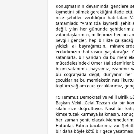
Konuşmasının devamında gençlere sesl
kıymetini bilmek gerektiğini ifade ett
nice şehitler verildiğini hatırlatan
tamamladı: “Aramızda kıymetli şehit ai
değil, yılın her gününde şehitlerimizi
vatandaşlarımızı, milletimizi her an a
Sevgili gençler, hep birlikte çalışaca
yıldızlı al bayrağımızın, minarele
ecdadımızın hatırasını yaşatacağız.
satanlarla, bir yandan da bu memleke
mücadelesindeki Ömer Halisdemirler bu
bizim vatanımız, bayramız, ezanımız v
bu coğrafyada değil, dünyanın her 
çocuklarına bu memleketin nasıl kurtul
toplum sağlam olur, çocuklarımız, genç
15 Temmuz Demokrasi ve Milli Birlik 
Başkan Vekili Celal Tezcan da bir ko
silahı size doğrultuyor. Nasıl bir ka
kimse tuzak kurmaya kalkmasın, sonuç 
her zaman şehit olacak Mehmetlerimi
Hatunlar, Fatma bacılarımız var. Şehit
bir daha böyle kötü bir gece yaşatmas