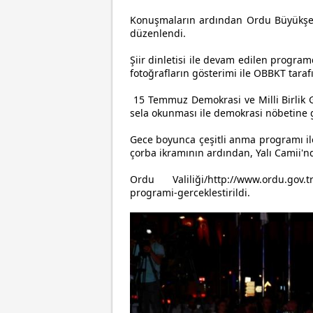
Konuşmaların ardından Ordu Büyükşehi
düzenlendi.
Şiir dinletisi ile devam edilen program
fotoğrafların gösterimi ile OBBKT tara
15 Temmuz Demokrasi ve Milli Birlik
sela okunması ile demokrasi nöbetine 
Gece boyunca çeşitli anma programı i
çorba ikramının ardından, Yalı Camii'
Ordu Valiliği/http://www.ordu.gov.tr
programi-gerceklestirildi.