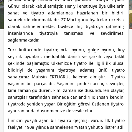
Günü” olarak kabul etmiştir. Her yıl enstitüye üye ülkelerin
sanat ve tiyatro adamlarınca hazırlanan bir bildiri,
sahnelerde okunmaktadır.
27 Mart günü tiyatrolar ücretsiz
olarak sahnelenmekte, böylece hiç tiyatroya gitmemiş
insanlarında tiyatroyla tanışması ve sevdirilmesi
sağlanmaktadır.
Türk kültüründe tiyatro; orta oyunu, gölge oyunu, köy
seyirlik oyunları, meddahlık danslı ve şarkılı veya taklit
şeklinde başlamıştır. Ülkemizde tiyatro ile ilgili ilk ulusal
bildiriyi de yaşamını tiyatroya adamış ünlü tiyatro
sanatçımız Muhsin ERTUĞRUL kaleme almıştır. Tiyatro
yaşamın bir parçasıdır. Yaşamın içindeki acılar, sevinçler,
kimi zaman güldüren, kimi zaman ise düşündüren olaylar,
sanatçılar tarafından sahnede canlandırılır. İnsan kendini
tiyatroda yeniden yaşar. Bir eğitim görevi üstlenen tiyatro,
aynı zamanda düşünmemize de vesile olur.
İlimizin yüzyılı aşan bir tiyatro geçmişi vardır. İlk tiyatro
faaliyeti 1908 yılında sahnelenen “Vatan yahut Silistre” adlı