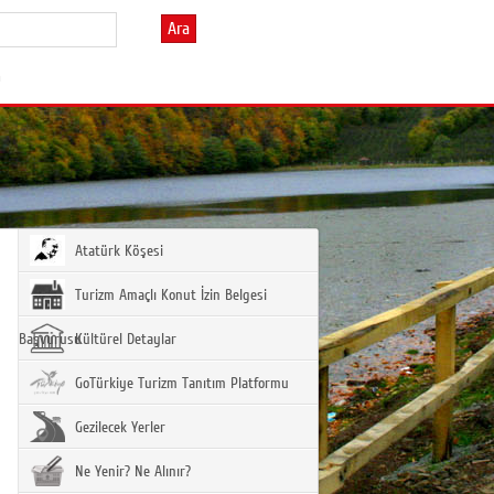
Ara
m
Atatürk Köşesi
Turizm Amaçlı Konut İzin Belgesi
Başvurusu
Kültürel Detaylar
GoTürkiye Turizm Tanıtım Platformu
Gezilecek Yerler
Ne Yenir? Ne Alınır?