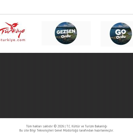
Tüm hakları saklıdır © 2026 | T.C. Kültür ve Turizm Bakanlığı
Bu site Bilgi Teknolojileri Genel Müdürlüğü tarafından hazırlanmıştır.