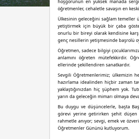
hoşgörünün en yüksek manada sergile
öğretmenler, cehaletle savaşın en keskin
Ülkesinin geleceğini sağlam temeller üz
yetiştirmek için büyük bir çaba göste
onurlu bir bireyi olarak kendisine ka
genç nesillerin yetişmesinde başrolü o
Öğretmen, sadece bilgiyi çocuklarımıza
anlamını öğreten mütefekkirdir. Öğre
ellerinde şekillendiren sanatkardır.
Sevgili Öğretmenlerimiz; ülkemizin he
hazırlama idealinden hiçbir zaman tav
yaklaştığınızdan hiç şüphem yok. Tu
yarın da geleceğin mimarı olmaya dev
Bu duygu ve düşüncelerle, başta Ba
görevi yerine getirirken şehit düşe
rahmetle anıyor; sevgi, emek ve özveri
Öğretmenler Gününü kutluyorum.