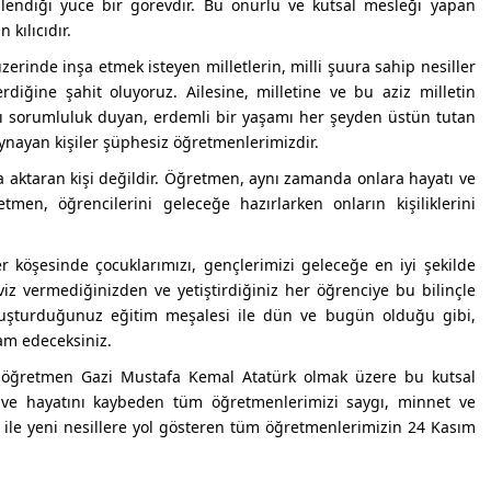
ndiği yüce bir görevdir. Bu onurlu ve kutsal mesleği yapan
 kılıcıdır.
erinde inşa etmek isteyen milletlerin, milli şuura sahip nesiller
rdiğine şahit oluyoruz. Ailesine, milletine ve bu aziz milletin
rşı sorumluluk duyan, erdemli bir yaşamı her şeyden üstün tutan
ynayan kişiler şüphesiz öğretmenlerimizdir.
 aktaran kişi değildir. Öğretmen, aynı zamanda onlara hayatı ve
tmen, öğrencilerini geleceğe hazırlarken onların kişiliklerini
r köşesinde çocuklarımızı, gençlerimizi geleceğe en iyi şekilde
iz vermediğinizden ve yetiştirdiğiniz her öğrenciye bu bilinçle
tuşturduğunuz eğitim meşalesi ile dün ve bugün olduğu gibi,
am edeceksiniz.
şöğretmen Gazi Mustafa Kemal Atatürk olmak üzere bu kutsal
n ve hayatını kaybeden tüm öğretmenlerimizi saygı, minnet ve
 ile yeni nesillere yol gösteren tüm öğretmenlerimizin 24 Kasım