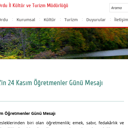
Ordu İl Kültür ve Turizm Müdürlüğü
Ordu
Kurumsal
Kültür
Turizm
Duyurular
İletişi
’in 24 Kasım Öğretmenler Günü Mesajı
sım Öğretmenler Günü Mesajı
eklerinden biri olan öğretmenlik; emek, sabır, fedakârlık ve