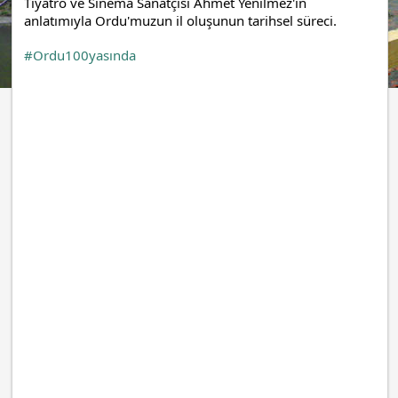
Tiyatro ve Sinema Sanatçısı Ahmet Yenilmez'in 
anlatımıyla Ordu'muzun il oluşunun tarihsel süreci. 
#Ordu100yasında