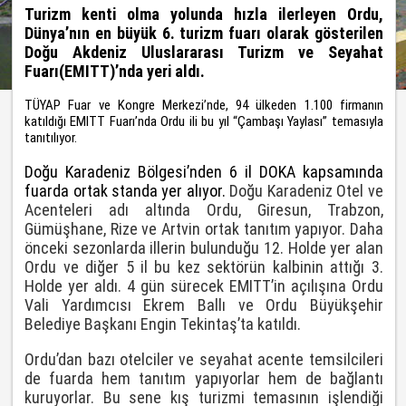
Turizm kenti olma yolunda hızla ilerleyen Ordu,
Dünya’nın en büyük 6. turizm fuarı olarak gösterilen
Doğu Akdeniz Uluslararası Turizm ve Seyahat
Fuarı(EMITT)’nda yeri aldı.
TÜYAP Fuar ve Kongre Merkezi’nde, 94 ülkeden 1.100 firmanın
katıldığı EMITT Fuarı’nda Ordu ili bu yıl “Çambaşı Yaylası” temasıyla
tanıtılıyor.
Doğu Karadeniz Bölgesi’nden 6 il DOKA kapsamında
fuarda ortak standa yer alıyor.
Doğu Karadeniz Otel ve
Acenteleri adı altında Ordu, Giresun, Trabzon,
Gümüşhane, Rize ve Artvin ortak tanıtım yapıyor. Daha
önceki sezonlarda illerin bulunduğu 12. Holde yer alan
Ordu ve diğer 5 il bu kez sektörün kalbinin attığı 3.
Holde yer aldı. 4 gün sürecek EMITT’in açılışına Ordu
Vali Yardımcısı Ekrem Ballı ve Ordu Büyükşehir
Belediye Başkanı Engin Tekintaş’ta katıldı.
Ordu’dan bazı otelciler ve seyahat acente temsilcileri
de fuarda hem tanıtım yapıyorlar hem de bağlantı
kuruyorlar. Bu sene kış turizmi temasının işlendiği