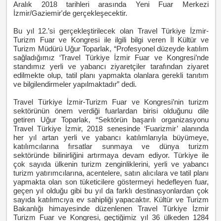
Aralık 2018 tarihleri arasında Yeni Fuar Merkezi
İzmir/Gaziemir'de gerçekleşecektir.
Bu yıl 12.’si gerçekleştirilecek olan Travel Türkiye İzmir-
Turizm Fuar ve Kongresi ile ilgili bilgi veren İl Kültür ve
Turizm Müdürü Uğur Toparlak, “Profesyonel düzeyde katılım
sağladığımız ‘Travel Türkiye İzmir Fuar ve Kongresi’nde
standımız yerli ve yabancı ziyaretçiler tarafından ziyaret
edilmekte olup, tatil planı yapmakta olanlara gerekli tanıtım
ve bilgilendirmeler yapılmaktadır” dedi.
Travel Türkiye İzmir-Turizm Fuar ve Kongresi’nin turizm
sektörünün önem verdiği fuarlardan birisi olduğunu dile
getiren Uğur Toparlak, “Sektörün başarılı organizasyonu
Travel Türkiye İzmir, 2018 senesinde ‘Fuarizmir’ alanında
her yıl artan yerli ve yabancı katılımlarıyla büyümeye,
katılımcılarına fırsatlar sunmaya ve dünya turizm
sektöründe bilinirliğini artırmaya devam ediyor. Türkiye ile
çok sayıda ülkenin turizm zenginliklerini, yerli ve yabancı
turizm yatırımcılarına, acentelere, satın alıcılara ve tatil planı
yapmakta olan son tüketicilere göstermeyi hedefleyen fuar,
geçen yıl olduğu gibi bu yıl da farklı destinasyonlardan çok
sayıda katılımcıya ev sahipliği yapacaktır. Kültür ve Turizm
Bakanlığı himayesinde düzenlenen Travel Türkiye İzmir
Turizm Fuar ve Kongresi, geçtiğimiz yıl 36 ülkeden 1284