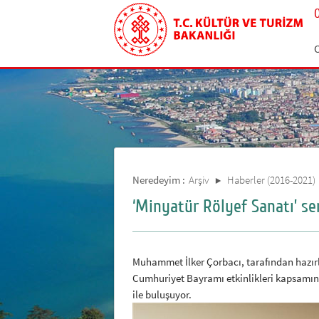
Neredeyim :
Arşiv
Haberler (2016-2021)
‘Minyatür Rölyef Sanatı’ se
Muhammet İlker Çorbacı, tarafından hazırl
Cumhuriyet Bayramı etkinlikleri kapsamın
ile buluşuyor.