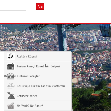
Ara
m
Atatürk Köşesi
Turizm Amaçlı Konut İzin Belgesi
Başvurusu
Kültürel Detaylar
GoTürkiye Turizm Tanıtım Platformu
Gezilecek Yerler
Ne Yenir? Ne Alınır?