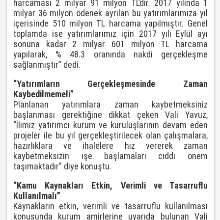
harcaması 2 milyar 91 milyon TL’dir. 2017 yılında 1
milyar 36 milyon ödenek ayrılan bu yatırımlarımıza yıl
içerisinde 510 milyon TL harcama yapılmıştır. Genel
toplamda ise yatırımlarımız için 2017 yılı Eylül ayı
sonuna kadar 2 milyar 601 milyon TL harcama
yapılarak, % 48.3 oranında nakdi gerçekleşme
sağlanmıştır” dedi.
“Yatırımların Gerçekleşmesinde Zaman
Kaybedilmemeli”
Planlanan yatırımlara zaman kaybetmeksiniz
başlanması gerektiğine dikkat çeken Vali Yavuz,
“İlimiz yatırımcı kurum ve kuruluşlarının devam eden
projeler ile bu yıl gerçekleştirilecek olan çalışmalara,
hazırlıklara ve ihalelere hız vererek zaman
kaybetmeksizin işe başlamaları ciddi önem
taşımaktadır” diye konuştu.
“Kamu Kaynakları Etkin, Verimli ve Tasarruflu
Kullanılmalı”
Kaynakların etkin, verimli ve tasarruflu kullanılması
konusunda kurum amirlerine uyarıda bulunan Vali