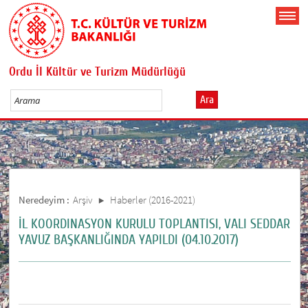
Ordu İl Kültür ve Turizm Müdürlüğü
Ara
Neredeyim :
Arşiv
Haberler (2016-2021)
İL KOORDINASYON KURULU TOPLANTISI, VALI SEDDAR
YAVUZ BAŞKANLIĞINDA YAPILDI (04.10.2017)