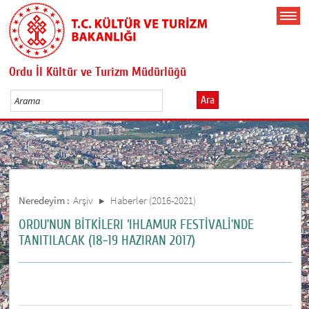
Ordu İl Kültür ve Turizm Müdürlüğü
Ara
Neredeyim :
Arşiv
Haberler (2016-2021)
ORDU’NUN BİTKİLERI ‘IHLAMUR FESTİVALİ’NDE
TANITILACAK (18-19 HAZIRAN 2017)