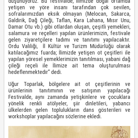
düşünüyoruz. Bu festivalde, ilimizde doğal ortamda
yetişen ve yöre insanı tarafından çok sevilen,
sofralarımızdan eksik olmayan (Melocan, Sakarca,
Galdirik, Dağ Çileği, Taflan, Kara Lahana, Mısır Unu,
Damar Otu vb.) gibi otlardan oluşan, çeşitli yemekleri,
salamura ve reçelleri yapılan ürünlerimizin, festivale
gelen ziyaretçilere tadımı ve tanıtımı yapılacaktır.
Ordu Valiliği, İl Kültür ve Turizm Müdürlüğü olarak
katılacağımız fuarda; İlimizde yetişen ot çeşitleri ile
yapılan yöresel yemeklerimizin tanıtılması, yabani dağ
çileği reçeli ile İlimize ait tema oluşturulması
hedeflenmektedir” dedi.
Uğur Toparlak, bölgelere ait ot çeşitlerinin ve
ürünlerinin tanıtımının ve satışının yapılacağı
Festivalde, aynı zamanda yetişkinlere ve çocuklara
yönelik renkli atölyeler, şiir dinletileri, yabancı
ülkelerden gelen toplulukların dans gösterileri ve
workshoplar yapılacağını sözlerine ekledi.