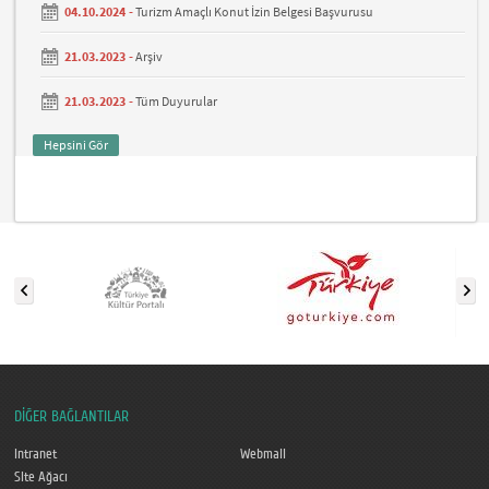
04.10.2024 -
Turizm Amaçlı Konut İzin Belgesi Başvurusu
21.03.2023 -
Arşiv
21.03.2023 -
Tüm Duyurular
Hepsini Gör
DİĞER BAĞLANTILAR
Intranet
Webmail
Site Ağacı