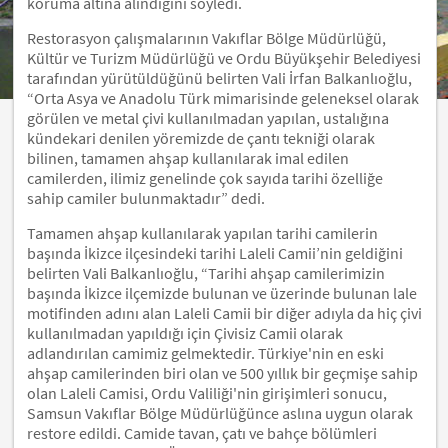
koruma altına alındığını söyledi.
Restorasyon çalışmalarının Vakıflar Bölge Müdürlüğü,
Kültür ve Turizm Müdürlüğü ve Ordu Büyükşehir Belediyesi
tarafından yürütüldüğünü belirten Vali İrfan Balkanlıoğlu,
“Orta Asya ve Anadolu Türk mimarisinde geleneksel olarak
görülen ve metal çivi kullanılmadan yapılan, ustalığına
kündekari denilen yöremizde de çantı tekniği olarak
bilinen, tamamen ahşap kullanılarak imal edilen
camilerden, ilimiz genelinde çok sayıda tarihi özelliğe
sahip camiler bulunmaktadır” dedi.
Tamamen ahşap kullanılarak yapılan tarihi camilerin
başında İkizce ilçesindeki tarihi Laleli Camii’nin geldiğini
belirten Vali Balkanlıoğlu, “Tarihi ahşap camilerimizin
başında İkizce ilçemizde bulunan ve üzerinde bulunan lale
motifinden adını alan Laleli Camii bir diğer adıyla da hiç çivi
kullanılmadan yapıldığı için Çivisiz Camii olarak
adlandırılan camimiz gelmektedir. Türkiye'nin en eski
ahşap camilerinden biri olan ve 500 yıllık bir geçmişe sahip
olan Laleli Camisi, Ordu Valiliği'nin girişimleri sonucu,
Samsun Vakıflar Bölge Müdürlüğünce aslına uygun olarak
restore edildi. Camide tavan, çatı ve bahçe bölümleri